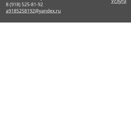
Услуги
8 (918) 525-81-92
a9185258192@yandex.ru